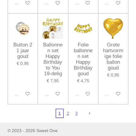
In winkelwagen
In winkelwagen
In winkelwagen
In winkelwagen
Button 2
Ballonne
Folie
Grote
1 jaar
n set
ballonne
hartvorm
goud
Happy
n set
ige folie
Birthday
Happy
ballon
€ 0,95
to You
Birthday
goud
19-delig
goud
€ 0,95
€ 7,95
€ 4,75
In winkelwagen
In winkelwagen
In winkelwagen
In winkelwagen
1
2
3
© 2023 - 2026 Sweet One