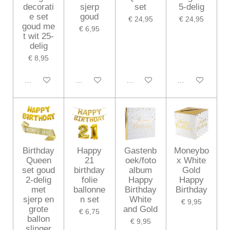
decorati
sjerp
set
5-delig
e set
goud
€ 24,95
€ 24,95
goud me
€ 6,95
t wit 25-
delig
€ 8,95
In winkelwagen
In winkelwagen
In winkelwagen
In winkelwagen
Birthday
Happy
Gastenb
Moneybo
Queen
21
oek/foto
x White
set goud
birthday
album
Gold
2-delig
folie
Happy
Happy
met
ballonne
Birthday
Birthday
sjerp en
n set
White
€ 9,95
grote
and Gold
€ 6,75
ballon
€ 9,95
slinger