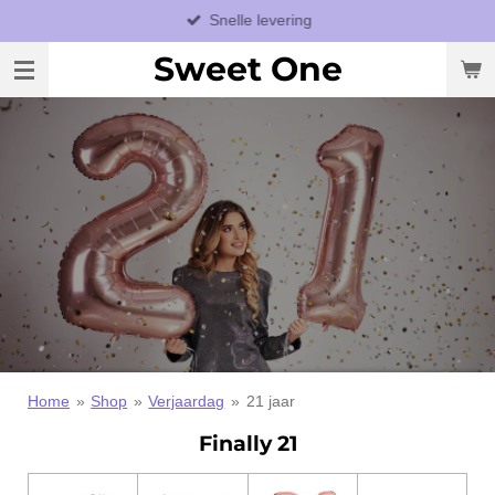
Snelle levering
Ga
direct
Sweet One
naar
de
hoofdinhoud
Home
»
Shop
»
Verjaardag
»
21 jaar
Finally 21