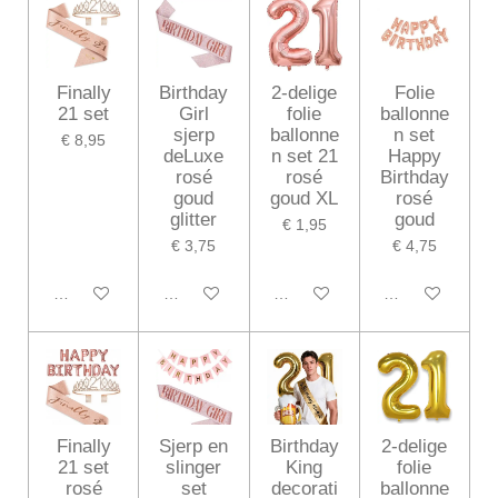
Finally
Birthday
2-delige
Folie
21 set
Girl
folie
ballonne
sjerp
ballonne
n set
€ 8,95
deLuxe
n set 21
Happy
rosé
rosé
Birthday
goud
goud XL
rosé
glitter
goud
€ 1,95
€ 3,75
€ 4,75
In winkelwagen
In winkelwagen
In winkelwagen
In winkelwagen
Finally
Sjerp en
Birthday
2-delige
21 set
slinger
King
folie
rosé
set
decorati
ballonne