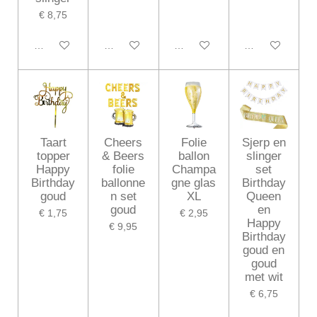
€ 8,75
In winkelwagen
In winkelwagen
In winkelwagen
In winkelwagen
Taart
Cheers
Folie
Sjerp en
topper
& Beers
ballon
slinger
Happy
folie
Champa
set
Birthday
ballonne
gne glas
Birthday
goud
n set
XL
Queen
goud
en
€ 1,75
€ 2,95
Happy
€ 9,95
Birthday
goud en
goud
met wit
€ 6,75