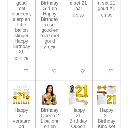
goud
Birthday
e set 21
n set 21
met
Girl en
jaar
goud XL
diadeem,
Happy
€ 9,95
€ 1,95
sjerp en
Birthday
folie
rose
ballon
goud en
slinger
roze met
Happy
goud
Birthday
€ 6,75
XL
€ 12,75
In winkelwagen
In winkelwagen
In winkelwagen
In winkelwagen
Happy
Birthday
Happy
Happy
21
Queen 2
21
21
verjaard
1 ballonn
Birthday
Birthday
ag
en en
Queen
King set