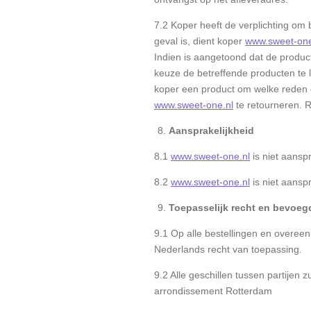
7.2 Koper heeft de verplichting om 
geval is, dient koper
www.sweet-one
Indien is aangetoond dat de produc
keuze de betreffende producten te 
koper een product om welke reden d
www.sweet-one.nl
te retourneren. R
Aansprakelijkheid
8.1
www.sweet-one.nl
is niet aa
8.2
www.sweet-one.nl
is niet aanspr
Toepasselijk recht en bevoeg
9.1 Op alle bestellingen en overee
Nederlands recht van toepassing.
9.2 Alle geschillen tussen partijen 
arrondissement Rotterdam