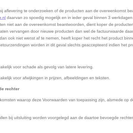
bij aflevering te onderzoeken of de producten aan de overeenkomst bea
.nl
daarvan zo spoedig mogelijk en in ieder geval binnen 3 werkdagen na
ten niet aan de overeenkomst beantwoorden, dient koper de producten
laten vervangen door nieuwe producten dan wel de factuurwaarde daarva
an ook niet wenst af te nemen, heeft koper het recht het product bin
etourzendingen worden in dit geval slechts geaccepteerd indien het pr
nsprakelijk voor schade als gevolg van latere levering.
akelijk voor afwijkingen in prijzen, afbeeldingen en teksten.
de rechter
nkomsten waarop deze Voorwaarden van toepassing zijn, alsmede op de
zullen bij uitsluiting worden voorgelegd aan de daartoe bevoegde rechter