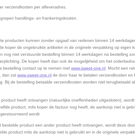
oper verzendkosten per afleveradres.
grepen handlings- en frankeringskosten.
e producten kunnen zonder opgaaf van redenen binnen 14 werkdagen 
de koper de ongebruikte artikelen in de originele verpakking op eigen 
en nog niet verstuurde bestelling binnen 14 werkdagen na bestelling 
rplichting. De koper heeft dan ook de mogelijkheid om het orderbedrag 
a bestelling contact op te nemen met
www.sweet-one.nl
. Mocht een re
, dan zal
www.sweet-one.nl
de door haar te betalen verzendkosten en 
g. Bij de bestelling betaalde verzendkosten worden niet terugbetaald als
roduct heeft ontvangen (natuurlijke oneffenheden uitgesloten), word
elfde product, mits koper de factuur nog heeft, de aankoop niet is gebr
geretourneerd wordt.
t bestelde product een ander product heeft ontvangen, wordt deze do
elde product mits de aankoop niet is gebruikt en in de originele verpa