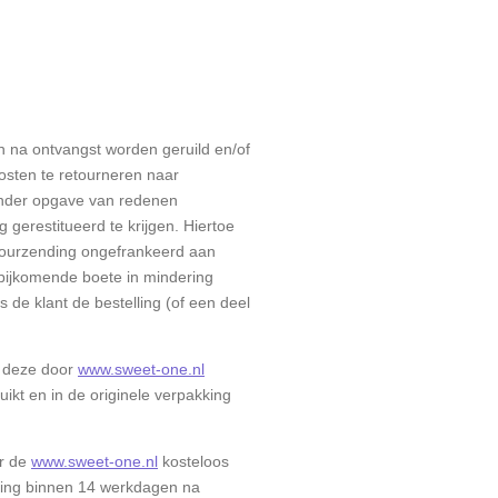
na ontvangst worden geruild en/of
kosten te retourneren naar
zonder opgave van redenen
gerestitueerd te krijgen. Hiertoe
tourzending ongefrankeerd aan
bijkomende boete in mindering
 de klant de bestelling (of een deel
t deze door
www.sweet-one.nl
uikt en in de originele verpakking
or de
www.sweet-one.nl
kosteloos
kking binnen 14 werkdagen na