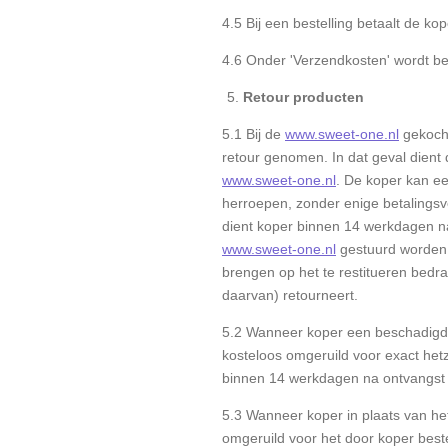
4.5 Bij een bestelling betaalt de k
4.6 Onder 'Verzendkosten' wordt be
Retour producten
5.1 Bij de
www.sweet-one.nl
gekocht
retour genomen. In dat geval dient 
www.sweet-one.nl
. De koper kan e
herroepen, zonder enige betalingsve
dient koper binnen 14 werkdagen n
www.sweet-one.nl
gestuurd worden
brengen op het te restitueren bedra
daarvan) retourneert.
5.2 Wanneer koper een beschadigd p
kosteloos omgeruild voor exact hetz
binnen 14 werkdagen na ontvangst 
5.3 Wanneer koper in plaats van he
omgeruild voor het door koper best