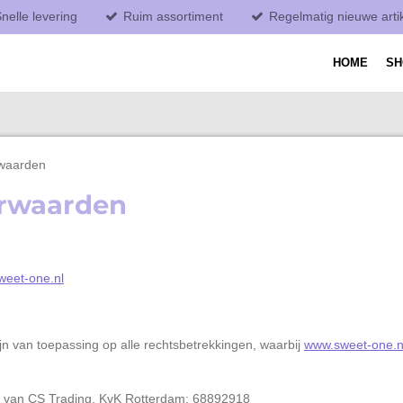
nelle levering
Ruim assortiment
Regelmatig nieuwe arti
HOME
S
waarden
rwaarden
eet-one.nl
 van toepassing op alle rechtsbetrekkingen, waarbij
www.sweet-one.n
 van CS Trading, KvK Rotterdam: 68892918