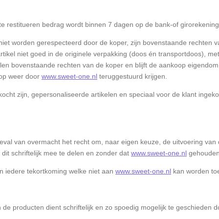
te restitueren bedrag wordt binnen 7 dagen op de bank-of girorekening
niet worden gerespecteerd door de koper, zijn bovenstaande rechten va
rartikel niet goed in de originele verpakking (doos én transportdoos), met
llen bovenstaande rechten van de koper en blijft de aankoop eigendom
oop weer door
www.sweet-one.nl
teruggestuurd krijgen.
ekocht zijn, gepersonaliseerde artikelen en speciaal voor de klant ingek
geval van overmacht het recht om, naar eigen keuze, de uitvoering van 
 dit schriftelijk mee te delen en zonder dat
www.sweet-one.nl
gehouden 
n iedere tekortkoming welke niet aan
www.sweet-one.nl
kan worden to
de producten dient schriftelijk en zo spoedig mogelijk te geschieden d