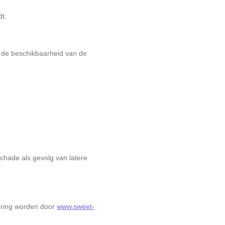
t.
n de beschikbaarheid van de
schade als gevolg van latere
vering worden door
www.sweet-