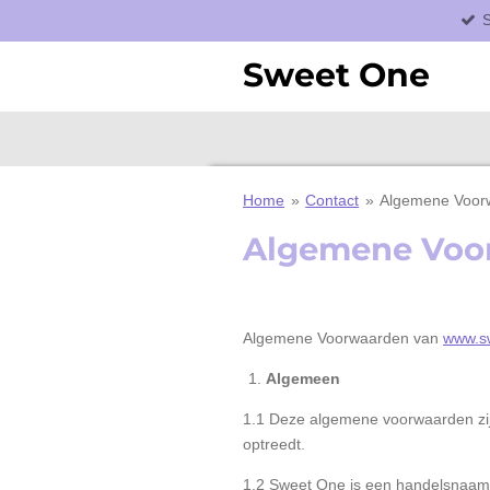
S
Ga
direct
Sweet One
naar
de
hoofdinhoud
Home
»
Contact
»
Algemene Voor
Algemene Voo
Algemene Voorwaarden van
www.sw
Algemeen
1.1 Deze algemene voorwaarden zijn
optreedt.
1.2 Sweet One is een handelsnaam