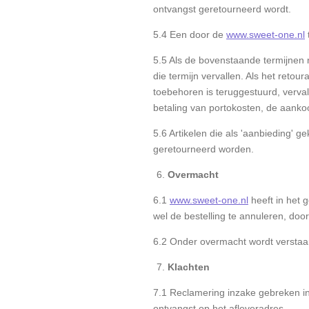
ontvangst geretourneerd wordt.
5.4 Een door de
www.sweet-one.nl
5.5 Als de bovenstaande termijnen 
die termijn vervallen. Als het retou
toebehoren is teruggestuurd, verva
betaling van portokosten, de aank
5.6 Artikelen die als 'aanbieding' g
geretourneerd worden.
Overmacht
6.1
www.sweet-one.nl
heeft in het 
wel de bestelling te annuleren, door
6.2 Onder overmacht wordt verstaa
Klachten
7.1 Reclamering inzake gebreken in 
ontvangst op het afleveradres.