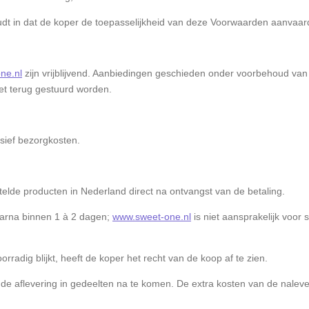
udt in dat de koper de toepasselijkheid van deze Voorwaarden aanvaard
ne.nl
zijn vrijblijvend. Aanbiedingen geschieden onder voorbehoud va
et terug gestuurd worden.
usief bezorgkosten.
telde producten in Nederland direct na ontvangst van de betaling.
aarna binnen 1 à 2 dagen;
www.sweet-one.nl
is niet aansprakelijk voor 
oorradig blijkt, heeft de koper het recht van de koop af te zien.
 de aflevering in gedeelten na te komen. De extra kosten van de nale