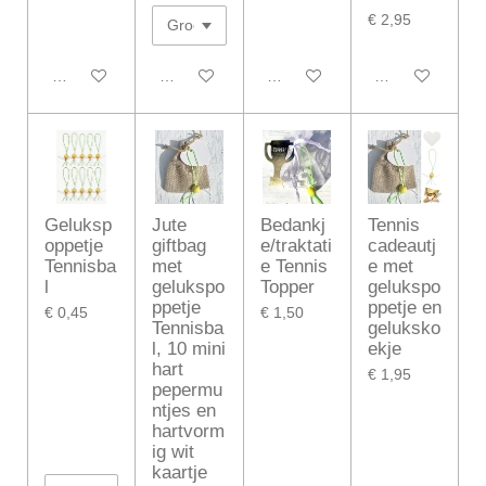
€ 2,95
In winkelwagen
In winkelwagen
In winkelwagen
In winkelwagen
Geluksp
Jute
Bedankj
Tennis
oppetje
giftbag
e/traktati
cadeautj
Tennisba
met
e Tennis
e met
l
gelukspo
Topper
gelukspo
ppetje
ppetje en
€ 0,45
€ 1,50
Tennisba
geluksko
l, 10 mini
ekje
hart
€ 1,95
pepermu
ntjes en
hartvorm
ig wit
kaartje