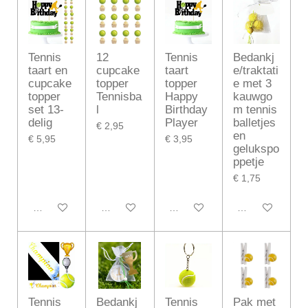
Tennis
12
Tennis
Bedankj
taart en
cupcake
taart
e/traktati
cupcake
topper
topper
e met 3
topper
Tennisba
Happy
kauwgo
set 13-
l
Birthday
m tennis
delig
Player
balletjes
€ 2,95
en
€ 5,95
€ 3,95
gelukspo
ppetje
€ 1,75
In winkelwagen
In winkelwagen
In winkelwagen
In winkelwagen
Tennis
Bedankj
Tennis
Pak met