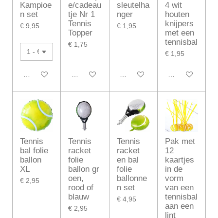
Kampioe
e/cadeau
sleutelha
4 wit
n set
tje Nr 1
nger
houten
Tennis
knijpers
€ 9,95
€ 1,95
Topper
met een
tennisbal
€ 1,75
€ 1,95
In winkelwagen
In winkelwagen
In winkelwagen
In winkelwagen
Tennis
Tennis
Tennis
Pak met
bal folie
racket
racket
12
ballon
folie
en bal
kaartjes
XL
ballon gr
folie
in de
oen,
ballonne
vorm
€ 2,95
rood of
n set
van een
blauw
tennisbal
€ 4,95
aan een
€ 2,95
lint