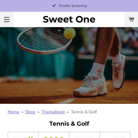
Snelle levering
Ga
direct
Sweet One
naar
de
hoofdinhoud
Home
»
Shop
»
Themafeest
»
Tennis & Golf
Tennis & Golf