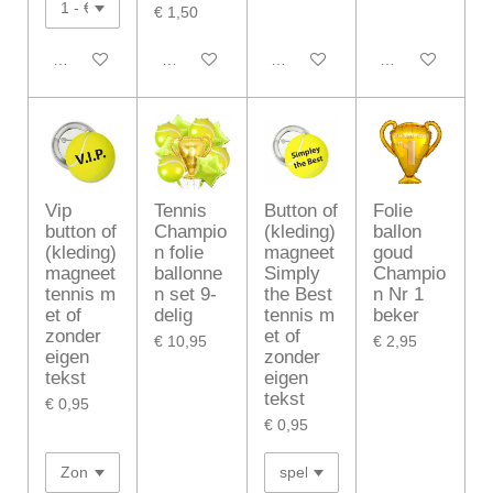
€ 1,50
In winkelwagen
In winkelwagen
In winkelwagen
In winkelwagen
Vip
Tennis
Button of
Folie
button of
Champio
(kleding)
ballon
(kleding)
n folie
magneet
goud
magneet
ballonne
Simply
Champio
tennis m
n set 9-
the Best
n Nr 1
et of
delig
tennis m
beker
zonder
et of
€ 10,95
€ 2,95
eigen
zonder
tekst
eigen
tekst
€ 0,95
€ 0,95