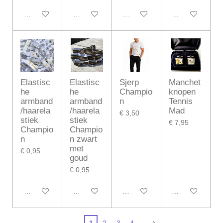
In winkelwagen
In winkelwagen
Bekijk details
In winkelwagen
Elastisc
Elastisc
Sjerp
Manchet
he
he
Champio
knopen
armband
armband
n
Tennis
/haarela
/haarela
Mad
€ 3,50
stiek
stiek
€ 7,95
Champio
Champio
n
n zwart
met
€ 0,95
goud
€ 0,95
In winkelwagen
In winkelwagen
In winkelwagen
In winkelwagen
1
2
3
4