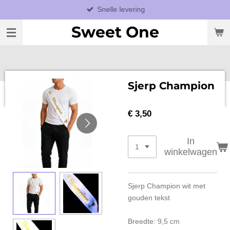
Snelle levering
Ga
direct
Sweet One
naar
de
hoofdinhoud
Sjerp Champion
€ 3,50
In
winkelwagen
Sjerp Champion wit met
gouden tekst
Breedte: 9,5 cm