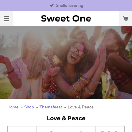
Snelle levering
Ga
direct
Sweet One
naar
de
hoofdinhoud
Home
»
Shop
»
Themafeest
»
Love & Peace
Love & Peace