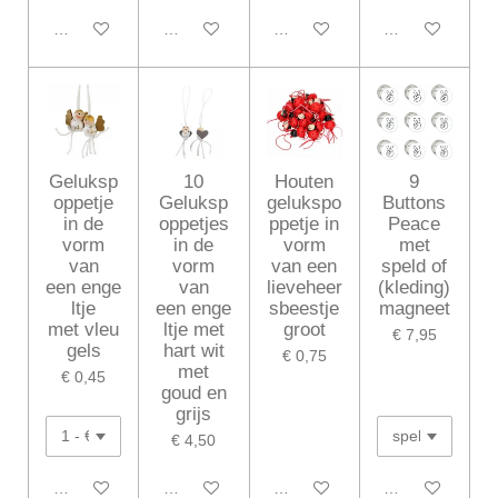
In winkelwagen
In winkelwagen
In winkelwagen
In winkelwagen
Geluksp
10
Houten
9
oppetje
Geluksp
gelukspo
Buttons
in de
oppetjes
ppetje in
Peace
vorm
in de
vorm
met
van
vorm
van een
speld of
een enge
van
lieveheer
(kleding)
ltje
een enge
sbeestje
magneet
met vleu
ltje met
groot
€ 7,95
gels
hart wit
€ 0,75
met
€ 0,45
goud en
grijs
€ 4,50
In winkelwagen
In winkelwagen
In winkelwagen
In winkelwagen