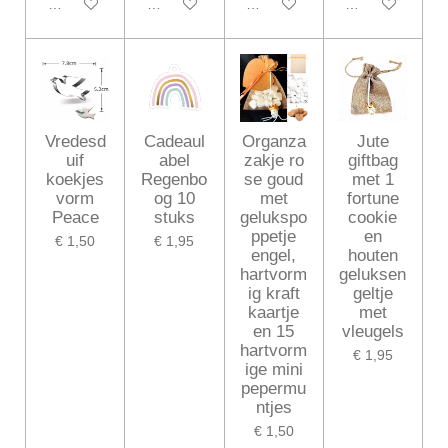
In winkelwagen
In winkelwagen
In winkelwagen
In winkelwagen
Vredesd
Cadeaul
Organza
Jute
uif
abel
zakje ro
giftbag
koekjes
Regenbo
se goud
met 1
vorm
og 10
met
fortune
Peace
stuks
gelukspo
cookie
ppetje
en
€ 1,50
€ 1,95
engel,
houten
hartvorm
geluksen
ig kraft
geltje
kaartje
met
en 15
vleugels
hartvorm
€ 1,95
ige mini
pepermu
ntjes
€ 1,50