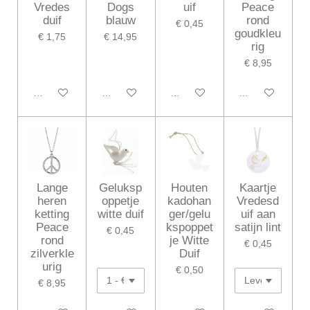
Vredes
Dogs
uif
Peace
duif
blauw
rond
€ 0,45
goudkleu
€ 1,75
€ 14,95
rig
€ 8,95
In winkelwagen
In winkelwagen
In winkelwagen
In winkelwagen
Lange
Geluksp
Houten
Kaartje
heren
oppetje
kadohan
Vredesd
ketting
witte duif
ger/gelu
uif aan
Peace
kspoppet
satijn lint
€ 0,45
rond
je Witte
€ 0,45
zilverkle
Duif
urig
€ 0,50
€ 8,95