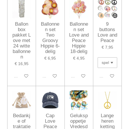
Ballon
Ballonne
Ballonne
9
box
n set
n set
buttons
pakket L
Two
Love and
Love and
ove met
Groovy
Peace
Peace
24 witte
Hippie 6-
Hippie
€ 7,95
ballonne
delig
18-delig
n
€ 6,95
€ 4,95
€ 16,95
In winkelwagen
In winkelwagen
In winkelwagen
In winkelwagen
Bedankj
Cap
Geluksp
Lange
e of
Love
oppetje
heren
traktatie
Peace
Vredesd
ketting