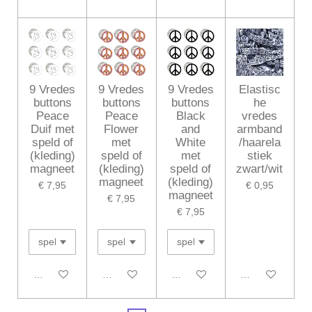
9 Vredes
9 Vredes
9 Vredes
Elastisc
buttons
buttons
buttons
he
Peace
Peace
Black
vredes
Duif met
Flower
and
armband
speld of
met
White
/haarela
(kleding)
speld of
met
stiek
magneet
(kleding)
speld of
zwart/wit
magneet
(kleding)
€ 7,95
€ 0,95
magneet
€ 7,95
€ 7,95
In winkelwagen
In winkelwagen
In winkelwagen
In winkelwagen