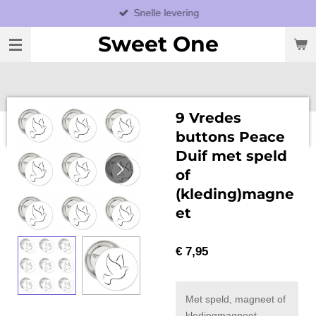
Snelle levering
Ga
direct
Sweet One
naar
de
hoofdinhoud
9 Vredes
buttons Peace
Duif met speld
of
(kleding)magne
et
€ 7,95
Met speld, magneet of
kledingmagneet