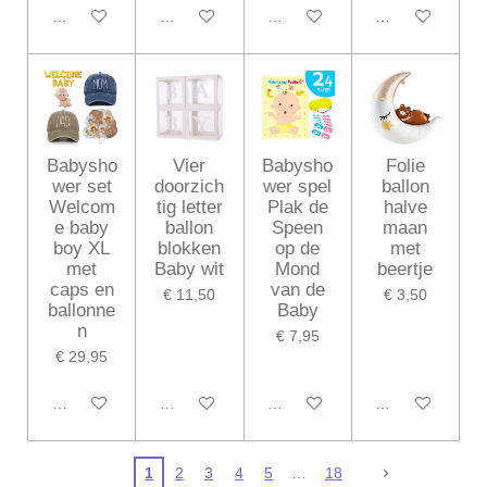
In winkelwagen
In winkelwagen
In winkelwagen
In winkelwagen
Babysho
Vier
Babysho
Folie
wer set
doorzich
wer spel
ballon
Welcom
tig letter
Plak de
halve
e baby
ballon
Speen
maan
boy XL
blokken
op de
met
met
Baby wit
Mond
beertje
caps en
van de
€ 11,50
€ 3,50
ballonne
Baby
n
€ 7,95
€ 29,95
In winkelwagen
In winkelwagen
In winkelwagen
In winkelwagen
1
2
3
4
5
18