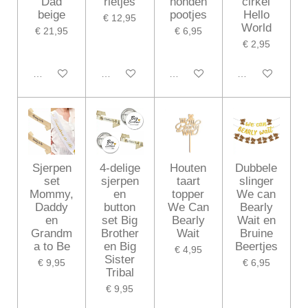
Dad
rietjes
honden
cirkel
beige
pootjes
Hello
€ 12,95
World
€ 21,95
€ 6,95
€ 2,95
In winkelwagen
In winkelwagen
In winkelwagen
In winkelwagen
Sjerpen
4-delige
Houten
Dubbele
set
sjerpen
taart
slinger
Mommy,
en
topper
We can
Daddy
button
We Can
Bearly
en
set Big
Bearly
Wait en
Grandm
Brother
Wait
Bruine
a to Be
en Big
Beertjes
€ 4,95
Sister
€ 9,95
€ 6,95
Tribal
€ 9,95