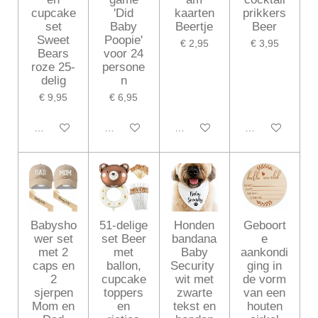
cupcake
'Did
kaarten
prikkers
set
Baby
Beertje
Beer
Sweet
Poopie'
€ 2,95
€ 3,95
Bears
voor 24
roze 25-
persone
delig
n
€ 9,95
€ 6,95
In winkelwagen
In winkelwagen
In winkelwagen
In winkelwagen
Babysho
51-delige
Honden
Geboort
wer set
set Beer
bandana
e
met 2
met
Baby
aankondi
caps en
ballon,
Security
ging in
2
cupcake
wit met
de vorm
sjerpen
toppers
zwarte
van een
Mom en
en
tekst en
houten