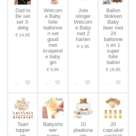
Dad to
Welcom
Jute
Ballon
Be set
e Baby
slinger
blokken
set 3-
folie
Welcom
Baby
delig
ballonne
e Baby
beer met
n set
met 2
24
€ 14,95
goud
harten
ballonne
met
n en 1
€ 4,95
kruipend
super
e baby
folie
girl
ballon
€ 9,95
€ 19,95
In winkelwagen
In winkelwagen
In winkelwagen
In winkelwagen
Taart
Babysho
10
20
topper
wer
plaatsna
cupcake/
en
game
am
cocktail