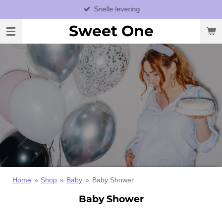
Snelle levering
Ga
direct
Sweet One
naar
de
hoofdinhoud
Home
»
Shop
»
Baby
»
Baby Shower
Baby Shower