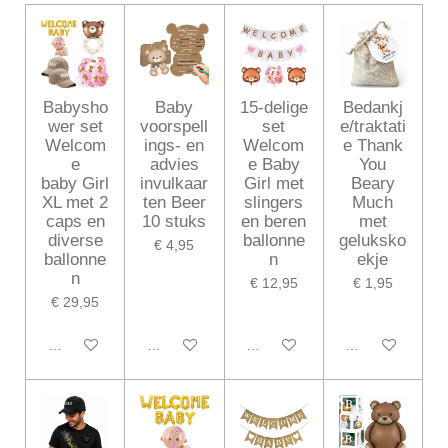
Babysho
Baby
15-delige
Bedankj
wer set
voorspell
set
e/traktati
Welcom
ings- en
Welcom
e Thank
e
advies
e Baby
You
baby Girl
invulkaar
Girl met
Beary
XL met 2
ten Beer
slingers
Much
caps en
10 stuks
en beren
met
diverse
ballonne
geluksko
€ 4,95
ballonne
n
ekje
n
€ 12,95
€ 1,95
€ 29,95
In winkelwagen
In winkelwagen
In winkelwagen
In winkelwagen