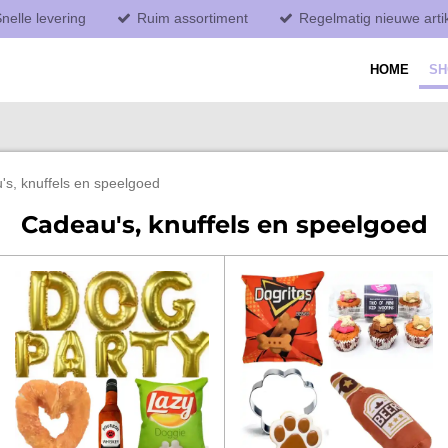
nelle levering
Ruim assortiment
Regelmatig nieuwe arti
HOME
S
s, knuffels en speelgoed
Cadeau's, knuffels en speelgoed