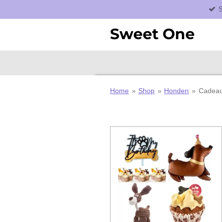
S
Ga
direct
Sweet One
naar
de
hoofdinhoud
Home
»
Shop
»
Honden
»
Cadeau'