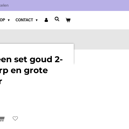
kelen
HOP
CONTACT
en set goud 2-
rp en grote
r