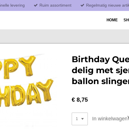
nelle levering
Ruim assortiment
Regelmatig nieuwe arti
HOME
S
Birthday Que
delig met sje
ballon slinge
€ 8,75
In winkelwagen