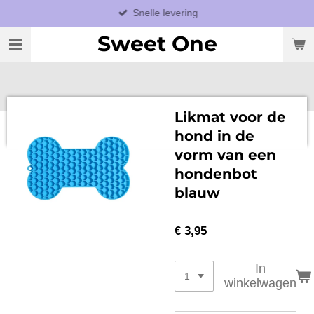
Snelle levering
Ga
direct
Sweet One
naar
de
hoofdinhoud
Likmat voor de
hond in de
vorm van een
hondenbot
blauw
€ 3,95
In
winkelwagen