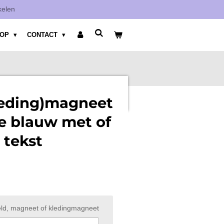
kelen
HOP
CONTACT
leding)magneet
e blauw met of
 tekst
ld, magneet of kledingmagneet