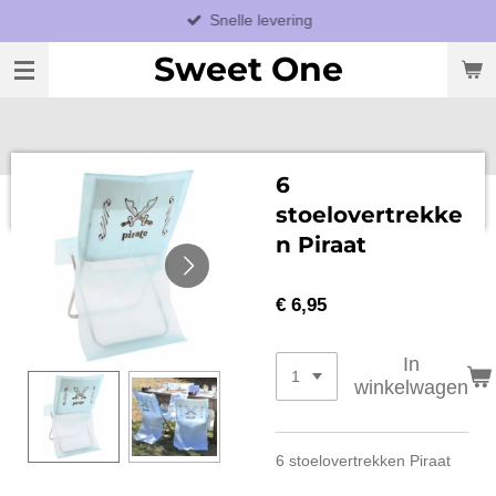
Snelle levering
Ga
direct
Sweet One
naar
de
hoofdinhoud
6
stoelovertrekke
n Piraat
€ 6,95
In
winkelwagen
6 stoelovertrekken Piraat