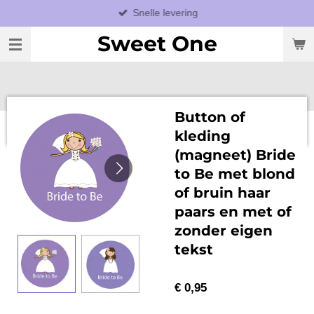
Snelle levering
Ga
direct
Sweet One
naar
de
hoofdinhoud
Button of
kleding
(magneet) Bride
to Be met blond
of bruin haar
paars en met of
zonder eigen
tekst
€ 0,95