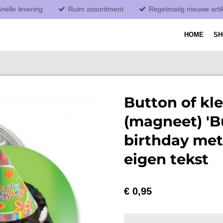
nelle levering
Ruim assortiment
Regelmatig nieuwe arti
HOME
S
Button of kl
(magneet) 'B
birthday met
eigen tekst
€ 0,95