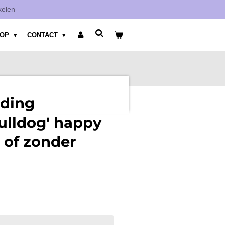
kelen
HOP
CONTACT
eding
ulldog' happy
 of zonder