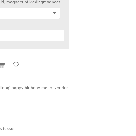
ld, magneet of kledingmagneet
lldog' happy birthday
met of zonder
s tussen: