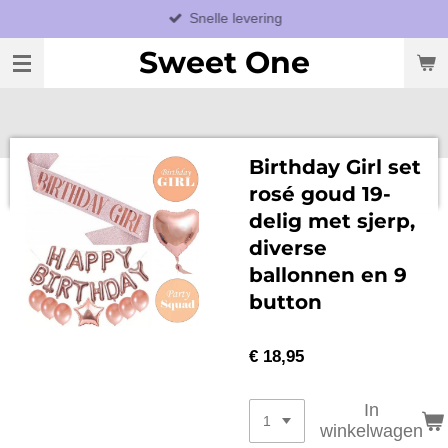
Snelle levering
Ga
direct
Sweet One
naar
de
hoofdinhoud
Birthday Girl set
rosé goud 19-
delig met sjerp,
diverse
ballonnen en 9
button
€ 18,95
In
winkelwagen