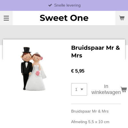
Snelle levering
Ga
direct
Sweet One
naar
de
hoofdinhoud
Bruidspaar Mr &
Mrs
€ 5,95
In
winkelwagen
Bruidspaar Mr & Mrs
Afmeting 5,5 x 10 cm