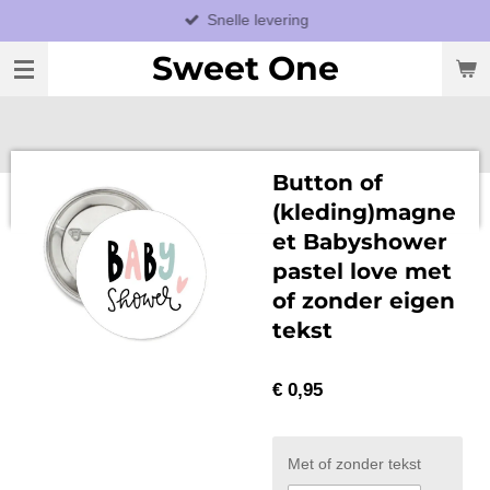
Snelle levering
Ga
direct
Sweet One
naar
de
hoofdinhoud
Button of
(kleding)magne
et Babyshower
pastel love met
of zonder eigen
tekst
€ 0,95
Met of zonder tekst