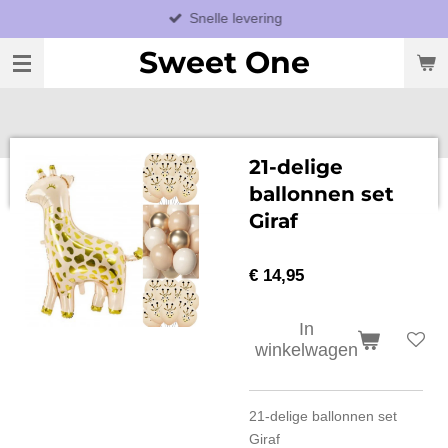
Snelle levering
Ga
direct
Sweet One
naar
de
hoofdinhoud
21-delige
ballonnen set
Giraf
€ 14,95
In
winkelwagen
21-delige ballonnen set
Giraf