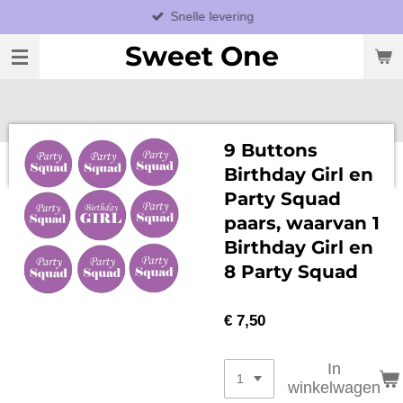
Snelle levering
Ga
direct
Sweet One
naar
de
hoofdinhoud
9 Buttons
Birthday Girl en
Party Squad
paars, waarvan 1
Birthday Girl en
8 Party Squad
€ 7,50
In
winkelwagen