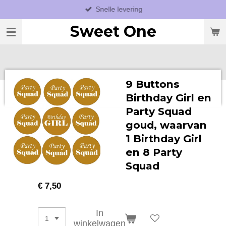
Snelle levering
Ga
direct
Sweet One
naar
de
hoofdinhoud
9 Buttons
Birthday Girl en
Party Squad
goud, waarvan
1 Birthday Girl
en 8 Party
Squad
€ 7,50
In
winkelwagen