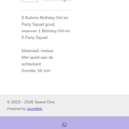
9 Buttons Birthday Girl en
Party Squad goud,
waarvan 1 Birthday Girl en
8 Party Squad
Materiaal: metaal
Met speld aan de
achterkant
Grootte: 56 mm
© 2023 - 2026 Sweet One
Powered by
JouwWeb