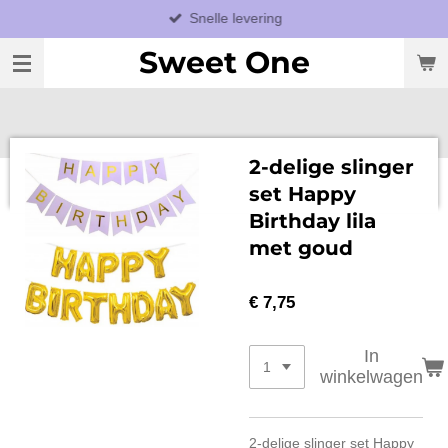
Snelle levering
Ga
direct
Sweet One
naar
de
hoofdinhoud
2-delige slinger
set Happy
Birthday lila
met goud
€ 7,75
In
winkelwagen
2-delige slinger set Happy