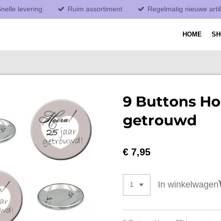
nelle levering
Ruim assortiment
Regelmatig nieuwe arti
HOME
S
9 Buttons Ho
getrouwd
€ 7,95
In winkelwagen