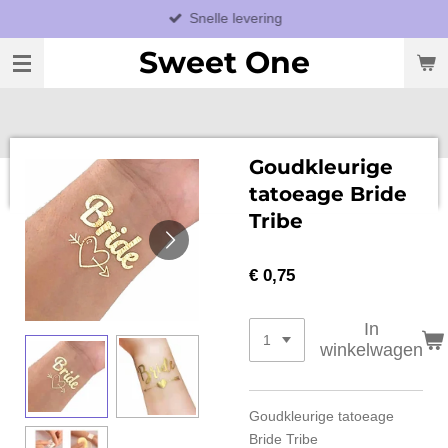
Snelle levering
Ga
direct
Sweet One
naar
de
hoofdinhoud
Goudkleurige
tatoeage Bride
Tribe
€ 0,75
In
winkelwagen
Goudkleurige tatoeage
Bride Tribe