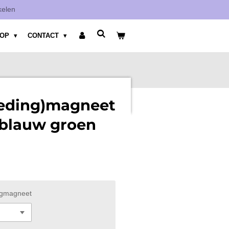
kelen
HOP
CONTACT
leding)magneet
 blauw groen
ingmagneet