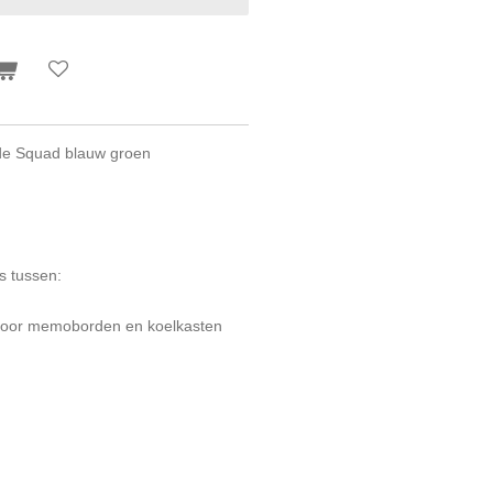
ide Squad blauw groen
s tussen:
t voor memoborden en koelkasten