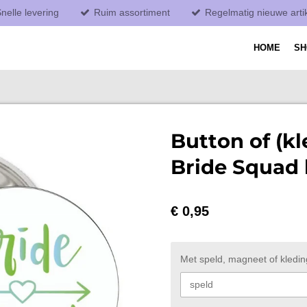
nelle levering
Ruim assortiment
Regelmatig nieuwe arti
HOME
S
Button of (k
Bride Squad
€ 0,95
Met speld, magneet of kled