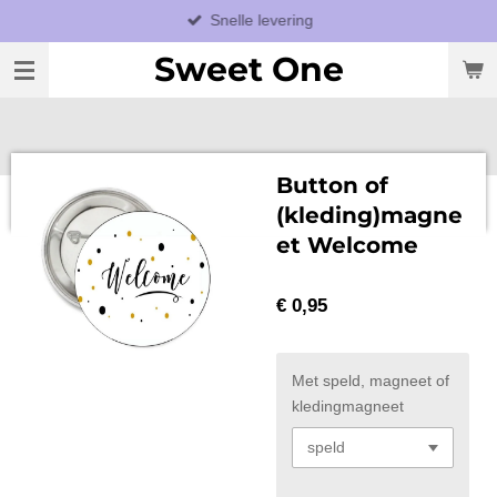
Snelle levering
Ga
direct
Sweet One
naar
de
hoofdinhoud
Button of
(kleding)magne
et Welcome
€ 0,95
Met speld, magneet of
kledingmagneet