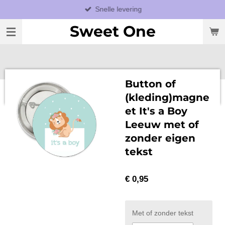
Snelle levering
Ga
direct
Sweet One
naar
de
hoofdinhoud
Button of
(kleding)magne
et It's a Boy
Leeuw met of
zonder eigen
tekst
€ 0,95
Met of zonder tekst