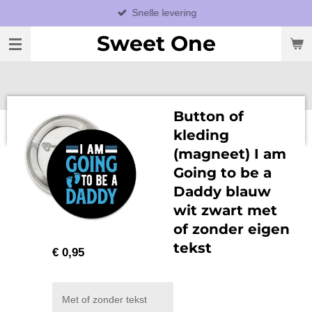
Snelle levering
Ga
direct
Sweet One
naar
de
hoofdinhoud
Button of
kleding
(magneet) I am
Going to be a
Daddy blauw
wit zwart met
of zonder eigen
tekst
€ 0,95
Met of zonder tekst