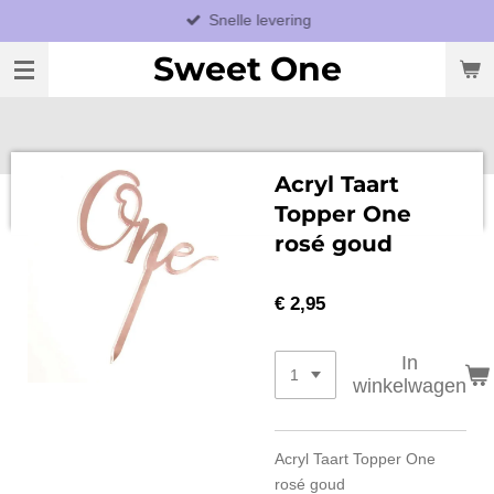
Snelle levering
Ga
direct
Sweet One
naar
de
hoofdinhoud
Acryl Taart
Topper One
rosé goud
€ 2,95
In
winkelwagen
Acryl Taart Topper One
rosé goud