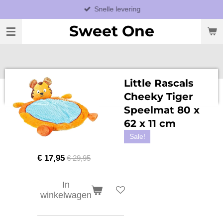
Snelle levering
Ga
direct
Sweet One
naar
de
hoofdinhoud
Little Rascals
Cheeky Tiger
Speelmat 80 x
62 x 11 cm
Sale!
€ 17,95
€ 29,95
In
winkelwagen