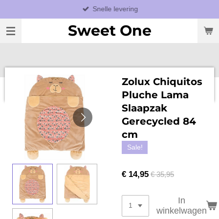
Snelle levering
Ga
direct
Sweet One
naar
de
hoofdinhoud
Zolux Chiquitos
Pluche Lama
Slaapzak
Gerecycled 84
cm
Sale!
€ 14,95
€ 35,95
In
winkelwagen