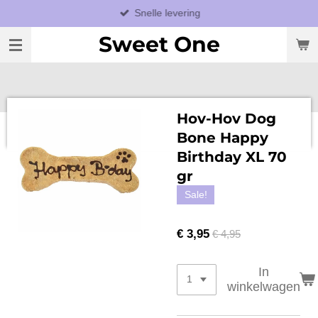
Snelle levering
Ga
direct
Sweet One
naar
de
hoofdinhoud
Hov-Hov Dog
Bone Happy
Birthday XL 70
gr
Sale!
€ 3,95
€ 4,95
In
winkelwagen