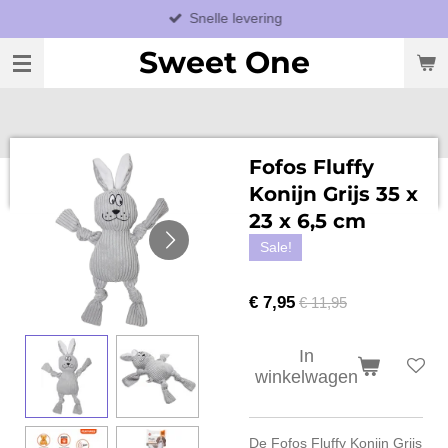
Snelle levering
Ga
direct
Sweet One
naar
de
hoofdinhoud
Fofos Fluffy
Konijn Grijs 35 x
23 x 6,5 cm
Sale!
€ 7,95
€ 11,95
In
winkelwagen
De Fofos Fluffy Konijn Grijs