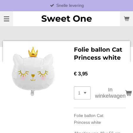
Snelle levering
Ga
direct
Sweet One
naar
de
hoofdinhoud
Folie ballon Cat
Princess white
€ 3,95
In
winkelwagen
Folie ballon Cat
Princess white