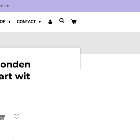
kelen
HOP
CONTACT
honden
art wit