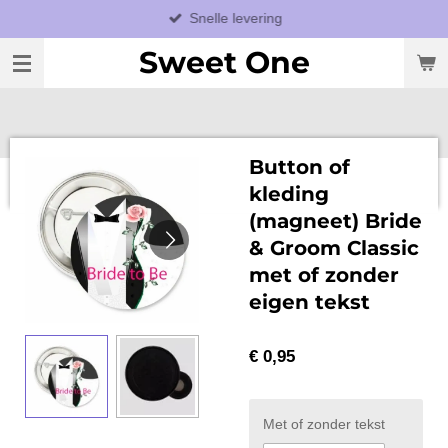
Snelle levering
Ga
direct
Sweet One
naar
de
hoofdinhoud
Button of
kleding
(magneet) Bride
& Groom Classic
met of zonder
eigen tekst
€ 0,95
Met of zonder tekst