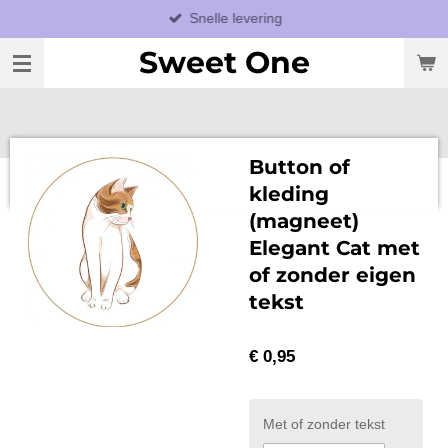
Snelle levering
Ga
direct
Sweet One
naar
de
hoofdinhoud
Button of
kleding
(magneet)
Elegant Cat met
of zonder eigen
tekst
€ 0,95
Met of zonder tekst