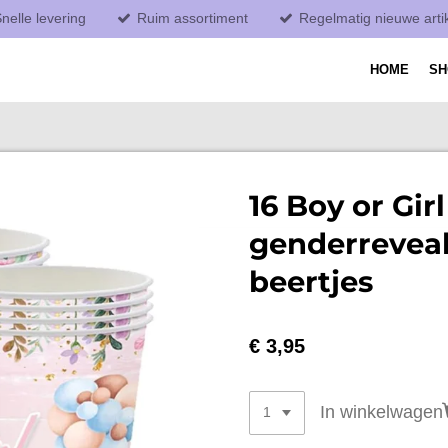
nelle levering
Ruim assortiment
Regelmatig nieuwe arti
HOME
S
16 Boy or Girl
genderreveal
beertjes
€ 3,95
In winkelwagen