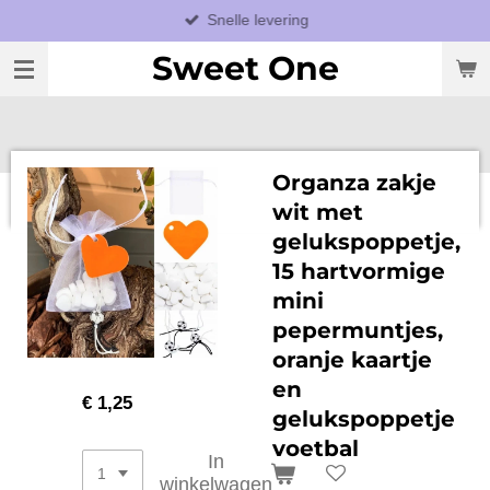
Snelle levering
Ga
direct
Sweet One
naar
de
hoofdinhoud
Organza zakje
wit met
gelukspoppetje,
15 hartvormige
mini
pepermuntjes,
oranje kaartje
en
€ 1,25
gelukspoppetje
voetbal
In
winkelwagen