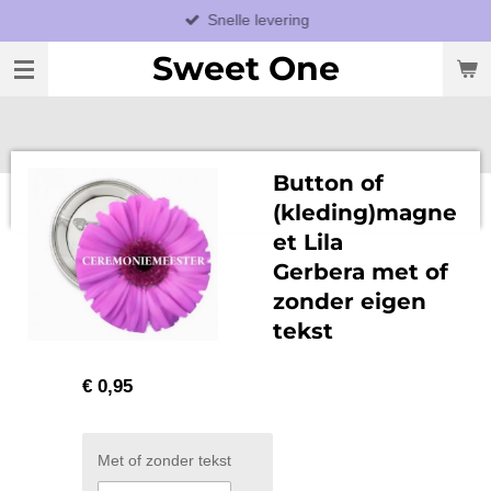
Snelle levering
Ga
direct
Sweet One
naar
de
hoofdinhoud
Button of
(kleding)magne
et Lila
Gerbera met of
zonder eigen
tekst
€ 0,95
Met of zonder tekst