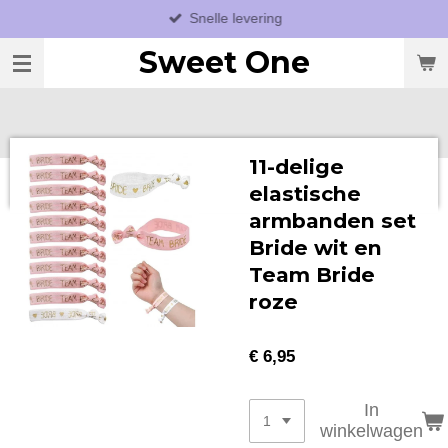
Snelle levering
Ga
direct
Sweet One
naar
de
hoofdinhoud
11-delige
elastische
armbanden set
Bride wit en
Team Bride
roze
€ 6,95
In
winkelwagen