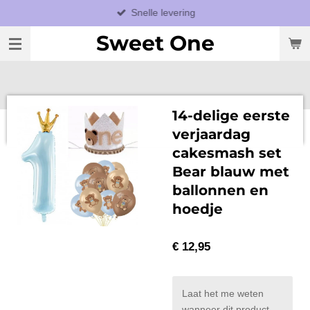
Snelle levering
Ga
direct
Sweet One
naar
de
hoofdinhoud
14-delige eerste
verjaardag
cakesmash set
Bear blauw met
ballonnen en
hoedje
€ 12,95
Laat het me weten
wanneer dit product