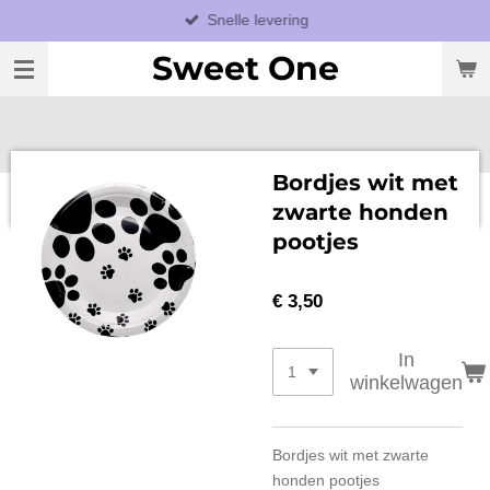
Snelle levering
Ga
direct
Sweet One
naar
de
hoofdinhoud
Bordjes wit met
zwarte honden
pootjes
€ 3,50
In
winkelwagen
Bordjes wit met zwarte
honden pootjes