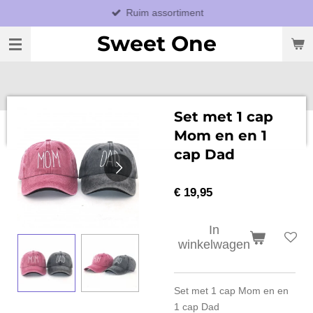
Ruim assortiment
Ga
direct
Sweet One
naar
de
hoofdinhoud
Set met 1 cap
Mom en en 1
cap Dad
€ 19,95
In
winkelwagen
Set met 1 cap Mom en en
1 cap Dad