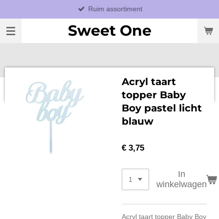
Ruim assortiment
Ga
direct
Sweet One
naar
de
hoofdinhoud
Acryl taart
topper Baby
Boy pastel licht
blauw
€ 3,75
In
winkelwagen
Acryl taart topper Baby Boy