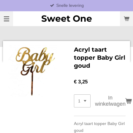
Snelle levering
Ga
direct
Sweet One
naar
de
hoofdinhoud
Acryl taart
topper Baby Girl
goud
€ 3,25
In
winkelwagen
Acryl taart topper Baby Girl
goud