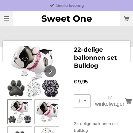
Snelle levering
Ga
direct
Sweet One
naar
de
hoofdinhoud
22-delige
ballonnen set
Bulldog
€ 9,95
In
winkelwagen
22-delige ballonnen set
Bulldog