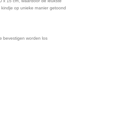
10 x 15 cm, waardoor de leukste
je kindje op unieke manier getoond
e bevestigen worden los