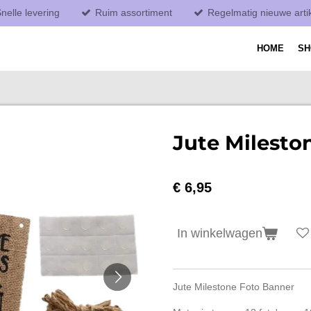
nelle levering
Ruim assortiment
Regelmatig nieuwe arti
HOME
S
Jute Milesto
€ 6,95
In winkelwagen
Jute Milestone Foto Banner