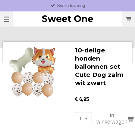
Snelle levering
Ga
direct
Sweet One
naar
de
hoofdinhoud
10-delige
honden
ballonnen set
Cute Dog zalm
wit zwart
€ 6,95
In
winkelwagen