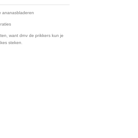
ne ananasbladeren
raties
etten, want dmv de prikkers kun je
kes steken.