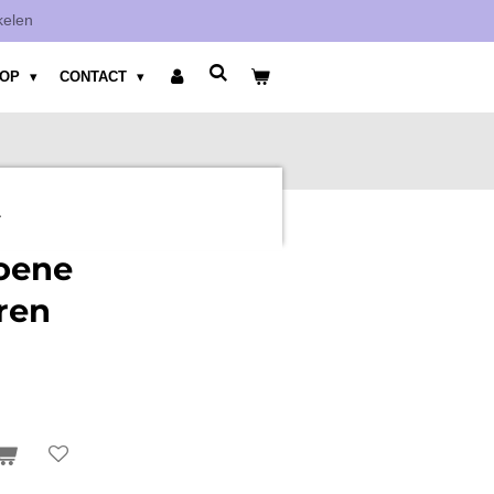
kelen
HOP
CONTACT
Y
oene
ren