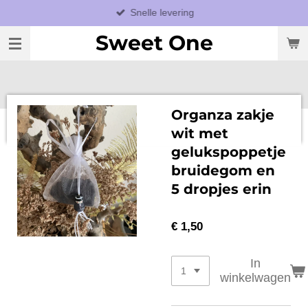
Snelle levering
Ga
direct
Sweet One
naar
de
hoofdinhoud
Organza zakje
wit met
gelukspoppetje
bruidegom en
5 dropjes erin
€ 1,50
In
winkelwagen